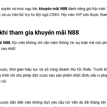
 xuyên và mức nạp lớn,
khuyến mãi N88
dành riêng gói hội viên
 và ưu tiên hỗ trợ từ đội ngũ CSKH. Hội viên VIP còn được tham g
h khi tham gia khuyến mãi N88
i N88
, hội viên không chỉ cần nắm thông tin sự kiện mà còn p
 cao nhất.
ược, thời gian hiệu lực và số vòng doanh thu tối thiểu. Trước k
g trình chỉ cho phép đặt cược vào sản phẩm nhất định, nếu vi p
 rối.
cược dẫn đến việc không đạt yêu cầu rút tiền dù đã thắng lớn.