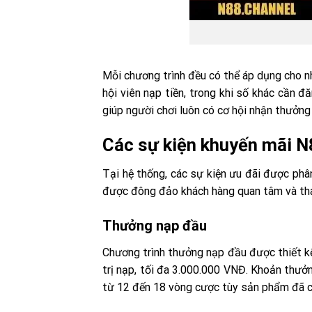
Mỗi chương trình đều có thể áp dụng cho nh
hội viên nạp tiền, trong khi số khác cần 
giúp người chơi luôn có cơ hội nhận thưởng 
Các sự kiện khuyến mãi N
Tại hệ thống, các sự kiện ưu đãi được phâ
được đông đảo khách hàng quan tâm và tha
Thưởng nạp đầu
Chương trình thưởng nạp đầu được thiết kế
trị nạp, tối đa 3.000.000 VNĐ. Khoản thưở
từ 12 đến 18 vòng cược tùy sản phẩm đã c