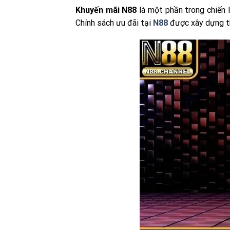
Khuyến mãi N88
là một phần trong chiến l
Chính sách ưu đãi tại
N88
được xây dựng th