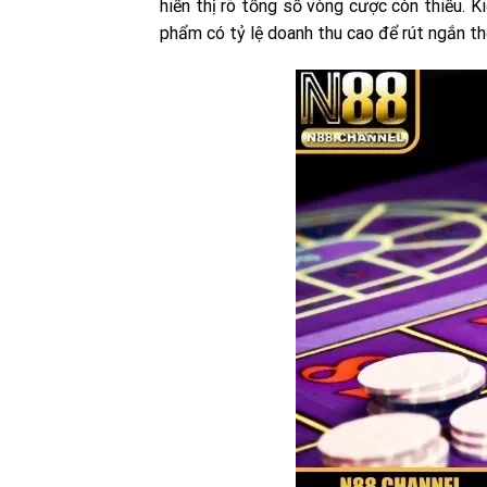
hiển thị rõ tổng số vòng cược còn thiếu. 
phẩm có tỷ lệ doanh thu cao để rút ngắn thờ