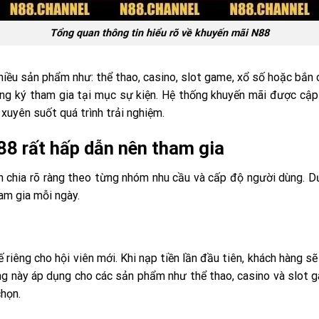
Tổng quan thông tin hiểu rõ về khuyến mãi N88
iều sản phẩm như: thể thao, casino, slot game, xổ số hoặc bắn 
đăng ký tham gia tại mục sự kiện. Hệ thống khuyến mãi được cập 
xuyên suốt quá trình trải nghiệm.
88 rất hấp dẫn nên tham gia
n chia rõ ràng theo từng nhóm nhu cầu và cấp độ người dùng. D
m gia mỗi ngày.
 riêng cho hội viên mới. Khi nạp tiền lần đầu tiên, khách hàng 
ng này áp dụng cho các sản phẩm như thể thao, casino và slot ga
họn.