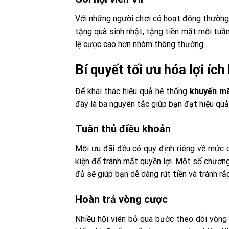
Với những người chơi có hoạt động thường
tặng quà sinh nhật, tặng tiền mặt mỗi tuần
lệ cược cao hơn nhóm thông thường.
Bí quyết tối ưu hóa lợi íc
Để khai thác hiệu quả hệ thống
khuyến mã
đây là ba nguyên tắc giúp bạn đạt hiệu quả
Tuân thủ điều khoản
Mỗi ưu đãi đều có quy định riêng về mức c
kiện để tránh mất quyền lợi. Một số chươn
đủ sẽ giúp bạn dễ dàng rút tiền và tránh rắc
Hoàn trả vòng cược
Nhiều hội viên bỏ qua bước theo dõi vòng 