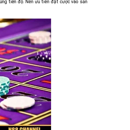
đúng tiến độ. Nên ưu tiên đặt cược vào sản