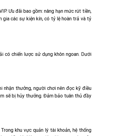
 VIP. Ưu đãi bao gồm: nâng hạn mức rút tiền,
ia các sự kiện kín, có tỷ lệ hoàn trả và tỷ
hải có chiến lược sử dụng khôn ngoan. Dưới
hi nhận thưởng, người chơi nên đọc kỹ điều
hạm sẽ bị hủy thưởng. Đảm bảo tuân thủ đầy
 Trong khu vực quản lý tài khoản, hệ thống