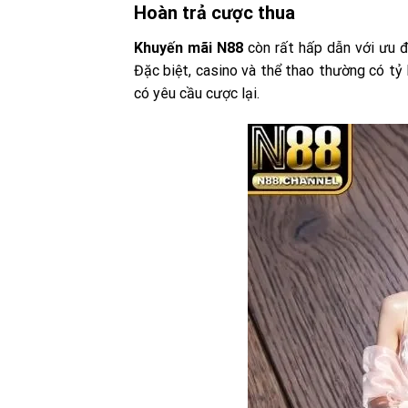
Hoàn trả cược thua
Khuyến mãi N88
còn rất hấp dẫn với ưu đ
Đặc biệt, casino và thể thao thường có tỷ
có yêu cầu cược lại.